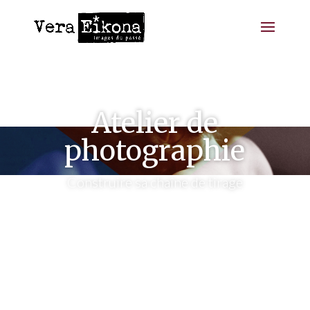
Atelier de
photographie
Construire sa chaîne de tirage
3