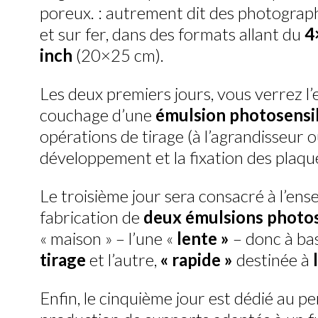
poreux. : autrement dit des photograph
et sur fer, dans des formats allant du
4
inch
(20×25 cm).
Les deux premiers jours, vous verrez l
couchage d’une
émulsion photosensib
opérations de tirage (à l’agrandisseur o
développement et la fixation des plaqu
Le troisième jour sera consacré à l’en
fabrication de
deux émulsions photos
« maison » – l’une «
lente »
– donc à bas
tirage
et l’autre,
« rapide »
destinée à
Enfin, le cinquième jour est dédié au p