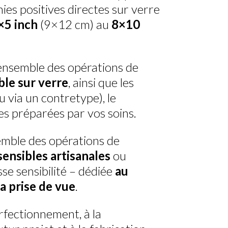
ies positives directes sur verre
×5 inch
(9×12 cm) au
8×10
’ensemble des opérations de
le sur verre
, ainsi que les
u via un contretype), le
es préparées par vos soins.
semble des opérations de
ensibles artisanales
ou
se sensibilité – dédiée
au
la prise de vue
.
erfectionnement, à la