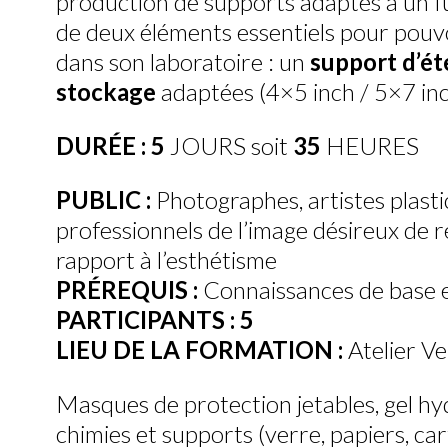
production de supports adaptés à un fut
de deux éléments essentiels pour pouv
dans son laboratoire : un
support d’é
stockage
adaptées (4×5 inch / 5×7 inc
DURÉE :
5
JOURS soit
35
HEURES
PUBLIC :
Photographes, artistes plasti
professionnels de l’image désireux de r
rapport à l’esthétisme
PRÉREQUIS :
Connaissances de base 
PARTICIPANTS :
5
LIEU DE LA FORMATION :
Atelier Ve
Masques de protection jetables, gel hyd
chimies et supports (verre, papiers, cart