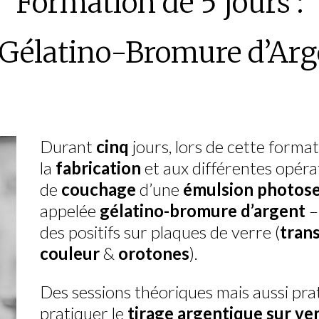
Formation de 5 jours :
 Gélatino-Bromure d’Arg
Durant
cinq
jours, lors de cette formati
la
fabrication
et aux différentes opéra
de
couchage
d’une
émulsion photose
appelée
gélatino-bromure d’argent
– 
des positifs sur plaques de verre (
tran
couleur
&
orotones
).
Des sessions théoriques mais aussi pr
pratiquer le
tirage argentique sur ve