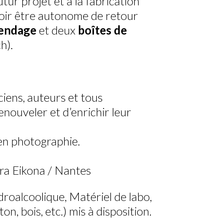
ur projet et à la fabrication
oir être autonome de retour
tendage
et deux
boîtes de
h).
ciens, auteurs et tous
enouveler et d’enrichir leur
en photographie.
ra Eikona / Nantes
roalcoolique, Matériel de labo,
on, bois, etc.) mis à disposition.