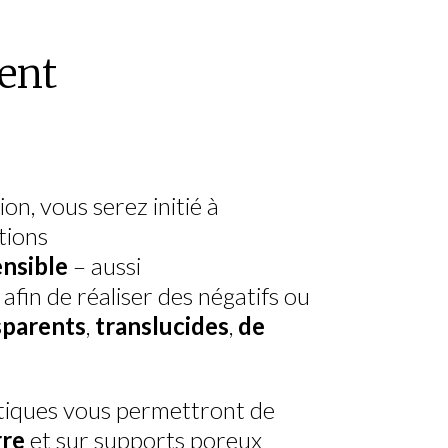
ent
on, vous serez initié à
tions
nsible
– aussi
afin de réaliser des négatifs ou
sparents
,
translucides
,
de
atiques vous permettront de
rre
et sur supports poreux