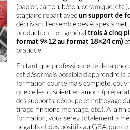
(papier, carton, béton, céramique, etc.).
stagiaire repart avec
un support de f
décrivant l’ensemble des étapes à mett
production – en général
trois à cinq p
format 9×12 au format 18×24 cm)
et
pratique.
En tant que professionnel.le de la photo
est désormais possible d’apprendre la 
formation courte mais complète, couvra
que celles-ci soient en amont (prépara
des supports, découpe et nettoyage du 
tirage, finitions, montage, etc.). A la fi
formation, vous serez totalement à mêm
négatifs et des positifs au GBA, que ce